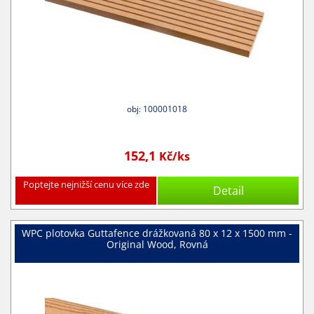
obj: 100001018
152,1
Kč/ks
Poptejte nejnižší cenu více zde
Detail
WPC plotovka Guttafence drážkovaná 80 x 12 x 1500 mm -
Original Wood, Rovná