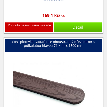
169,1
Kč/ks
Poptejte nejnižší cenu více zde
Detail
WPC plotovka Guttafence oboustranný dřevodekor s
půlkulatou hlavou 71 x 11 x 1500 mm