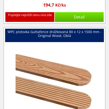
194,7
Kč/ks
Poptejte nejnižší cenu více zde
Detail
WPC plotovka Guttafence drážkovaná 80 x 12 x 1500 mm -
Original Wood, Oblá