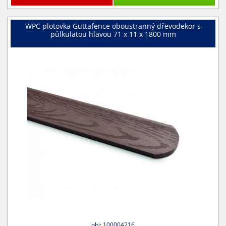
WPC plotovka Guttafence oboustranný dřevodekor s
půlkulatou hlavou 71 x 11 x 1800 mm
obj: 100004216