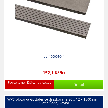
obj: 100001044
152,1
Kč/ks
Poptejte nejnižší cenu více zde
Detail
WPC plotovka Guttafence drážkovaná 80 x 12 x 1500 mm -
Světle Šedá, Rovná