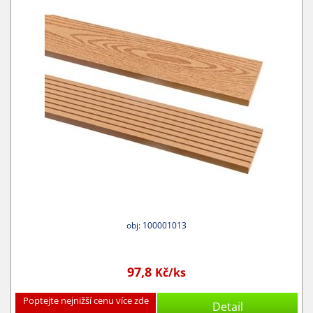
obj: 100001013
97,8
Kč/ks
Poptejte nejnižší cenu více zde
Detail