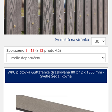
Produktů na stránku
Zobrazeno
1
-
13
(z
13
produktů)
WPC plotovka Guttafence drážkovaná 80 x 12 x 1800 mm -
Světle Šedá, Rovná