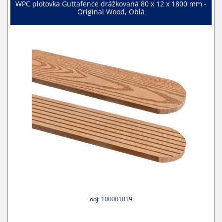
WPC plotovka Guttafence drážkovaná 80 x 12 x 1800 mm -
Original Wood, Oblá
obj: 100001019