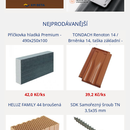
NEJPRODÁVANĚJŠÍ
Příčkovka hladká Premium -
TONDACH Renoton 14 /
490x250x100
Brněnka 14, taška základní -
engoba červená
42,0
Kč/ks
39,2
Kč/ks
HELUZ FAMILY 44 broušená
SDK Samořezný šroub TN
3,5x35 mm