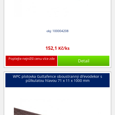
obj: 100004208
152,1
Kč/ks
Poptejte nejnižší cenu více zde
Detail
WPC plotovka Guttafence oboustranný dřevodekor s
půlkulatou hlavou 71 x 11 x 1000 mm