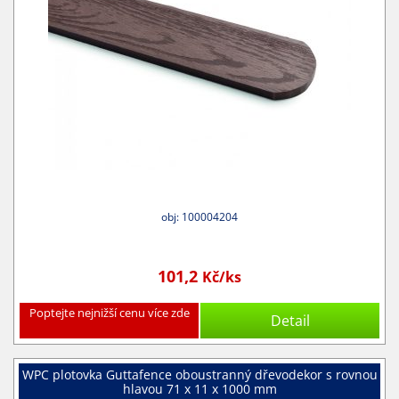
obj: 100004204
101,2
Kč/ks
Poptejte nejnižší cenu více zde
Detail
WPC plotovka Guttafence oboustranný dřevodekor s rovnou
hlavou 71 x 11 x 1000 mm