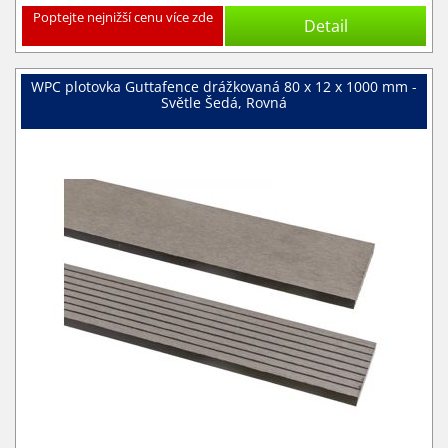
Poptejte nejnižší cenu více zde
Detail
WPC plotovka Guttafence drážkovaná 80 x 12 x 1000 mm -
Světle Šedá, Rovná