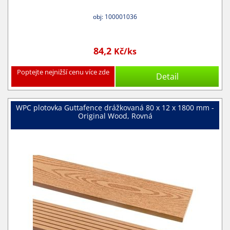
obj: 100001036
84,2
Kč/ks
Poptejte nejnižší cenu více zde
Detail
WPC plotovka Guttafence drážkovaná 80 x 12 x 1800 mm -
Original Wood, Rovná