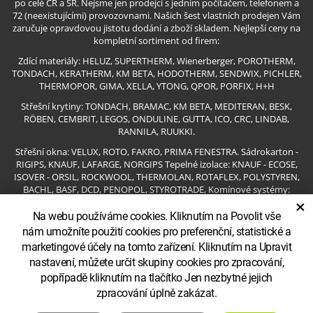
po celé ČR a SR. Nejsme jen prodejci s jedním počítačem, telefonem a
72 (neexistujícími) provozovnami. Našich šest vlastních prodejen Vám
zaručuje opravdovou jistotu dodání a zboží skladem. Nejlepší ceny na
kompletní sortiment od firem:
Zdící materiály: HELUZ, SUPERTHERM, Wienerberger, POROTHERM,
TONDACH, KERATHERM, KM BETA, HODOTHERM, SENDWIX, PICHLER,
THERMOPOR, GIMA, XELLA, YTONG, QPOR, PORFIX, H+H
Střešní krytiny: TONDACH, BRAMAC, KM BETA, MEDITERAN, BESK,
RÖBEN, CEMBRIT, LEGOS, ONDULINE, GUTTA, ICO, CRC, LINDAB,
RANNILA, RUUKKI.
Střešní okna: VELUX, ROTO, FAKRO, PRIMA FENESTRA. Sádrokarton -
RIGIPS, KNAUF, LAFARGE, NORGIPS Tepelné izolace: KNAUF - ECOSE,
ISOVER - ORSIL, ROCKWOOL, THERMOLAN, ROTAFLEX, POLYSTYREN,
BACHL, BASF, DCD, PENOPOL, STYROTRADE, Komínové systémy:
×
HELUZ, SCHIEDEL, EKO, CIKO, ROHR KAMIN, Betonové výrobky:
Na webu používáme cookies. Kliknutím na Povolit vše
DITON, BEST, BETA OLOMOUC, PREFA, RIEDER BETON, KB BLOK
Ostatní: ACO, SAPELI, KRONODOOR, MASONITE a mnoho jiných pro
nám umožníte použití cookies pro preferenční, statistické a
stavbu nezbytných věcí.
marketingové účely na tomto zařízení. Kliknutím na Upravit
Partneři:
www.stavebninyvala.cz
|
stavebniny-levne.cz
nastavení, můžete určit skupiny cookies pro zpracování,
popřípadě kliknutím na tlačítko Jen nezbytné jejich
zpracování úplně zakázat.