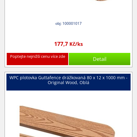
obj: 100001017
177,7
Kč/ks
Poptejte nejnižší cenu více zde
Detail
WPC plotovka Guttafence drážkovaná 80 x 12 x 1000 mm -
Original Wood, Oblá