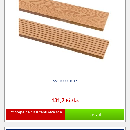
obj: 100001015
131,7
Kč/ks
Poptejte nejnižší cenu více zde
Detail