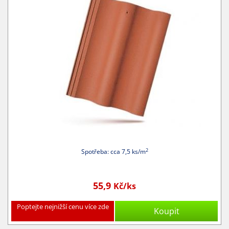
2
Spotřeba: cca 7,5 ks/m
55,9
Kč/ks
Poptejte nejnižší cenu více zde
Koupit