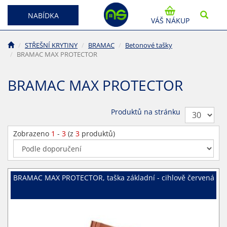
NABÍDKA
VÁŠ NÁKUP
STŘEŠNÍ KRYTINY
BRAMAC
Betonové tašky
BRAMAC MAX PROTECTOR
BRAMAC MAX PROTECTOR
Produktů na stránku
Zobrazeno
1
-
3
(z
3
produktů)
BRAMAC MAX PROTECTOR, taška základní - cihlově červená