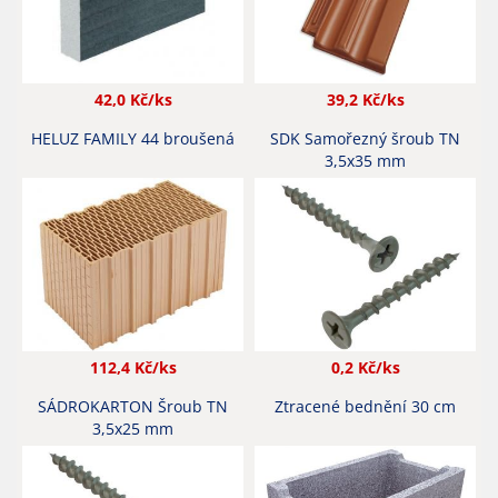
42,0
Kč/ks
39,2
Kč/ks
HELUZ FAMILY 44 broušená
SDK Samořezný šroub TN
3,5x35 mm
112,4
Kč/ks
0,2
Kč/ks
SÁDROKARTON Šroub TN
Ztracené bednění 30 cm
3,5x25 mm