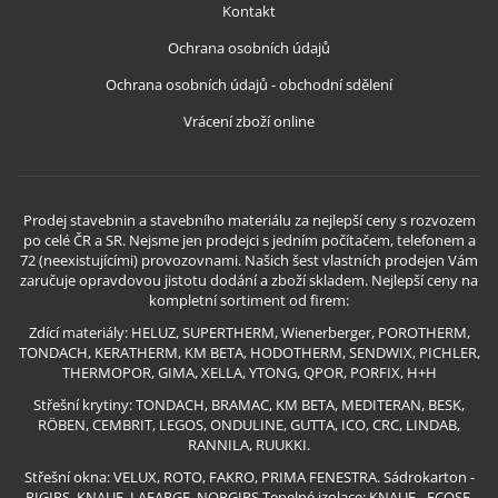
Kontakt
Ochrana osobních údajů
Ochrana osobních údajů - obchodní sdělení
Vrácení zboží online
Prodej stavebnin a stavebního materiálu za nejlepší ceny s rozvozem
po celé ČR a SR. Nejsme jen prodejci s jedním počítačem, telefonem a
72 (neexistujícími) provozovnami. Našich šest vlastních prodejen Vám
zaručuje opravdovou jistotu dodání a zboží skladem. Nejlepší ceny na
kompletní sortiment od firem:
Zdící materiály: HELUZ, SUPERTHERM, Wienerberger, POROTHERM,
TONDACH, KERATHERM, KM BETA, HODOTHERM, SENDWIX, PICHLER,
THERMOPOR, GIMA, XELLA, YTONG, QPOR, PORFIX, H+H
Střešní krytiny: TONDACH, BRAMAC, KM BETA, MEDITERAN, BESK,
RÖBEN, CEMBRIT, LEGOS, ONDULINE, GUTTA, ICO, CRC, LINDAB,
RANNILA, RUUKKI.
Střešní okna: VELUX, ROTO, FAKRO, PRIMA FENESTRA. Sádrokarton -
RIGIPS, KNAUF, LAFARGE, NORGIPS Tepelné izolace: KNAUF - ECOSE,