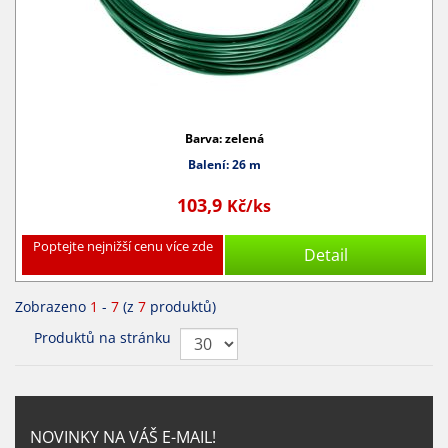
Barva: zelená
Balení: 26 m
103,9
Kč/ks
Poptejte nejnižší cenu více zde
Detail
Zobrazeno
1
-
7
(z
7
produktů)
Produktů na stránku
NOVINKY NA VÁŠ E-MAIL!