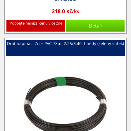
218,0
Kč/ks
Poptejte nejnižší cenu více zde
Detail
Drát napínací Zn + PVC 78m, 2,25/3,40, hnědý (zelený štítek)