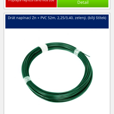
Poptejte nejnižší cenu více zde
Detail
Drát napínací Zn + PVC 52m, 2,25/3,40, zelený, (bílý štítek)