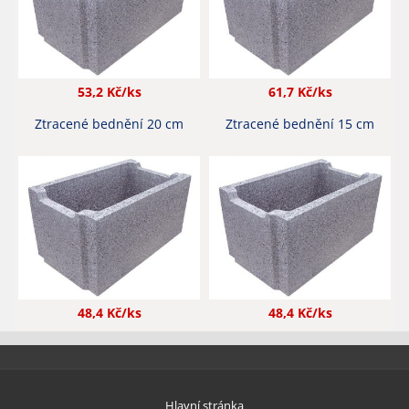
53,2
Kč/ks
61,7
Kč/ks
Ztracené bednění 20 cm
Ztracené bednění 15 cm
48,4
Kč/ks
48,4
Kč/ks
Hlavní stránka