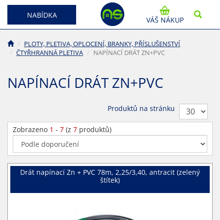
NABÍDKA
VÁŠ NÁKUP
PLOTY, PLETIVA, OPLOCENÍ, BRANKY, PŘÍSLUŠENSTVÍ
ČTYŘHRANNÁ PLETIVA
NAPÍNACÍ DRÁT ZN+PVC
NAPÍNACÍ DRÁT ZN+PVC
Produktů na stránku
Zobrazeno
1
-
7
(z
7
produktů)
Drát napínací Zn + PVC 78m, 2,25/3,40, antracit (zelený
štítek)