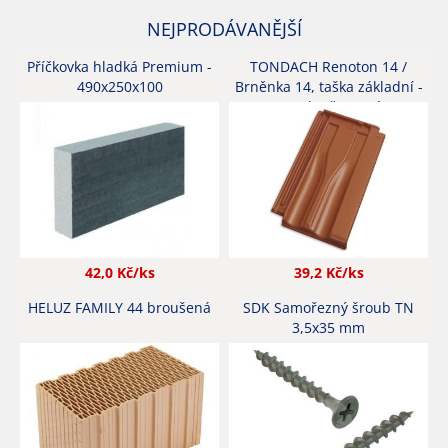
NEJPRODÁVANĚJŠÍ
Příčkovka hladká Premium -
TONDACH Renoton 14 /
490x250x100
Brněnka 14, taška základní -
engoba červená
42,0
Kč/ks
39,2
Kč/ks
HELUZ FAMILY 44 broušená
SDK Samořezný šroub TN
3,5x35 mm