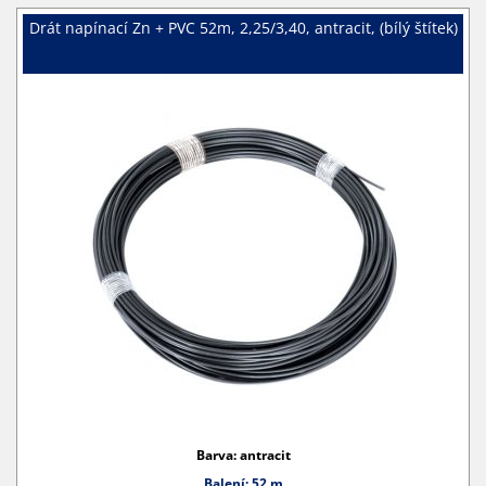
Drát napínací Zn + PVC 52m, 2,25/3,40, antracit, (bílý štítek)
Barva: antracit
Balení: 52 m