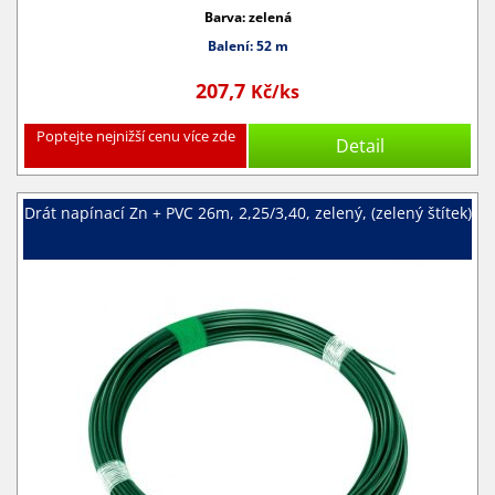
Barva: zelená
Balení: 52 m
207,7
Kč/ks
Poptejte nejnižší cenu více zde
Detail
Drát napínací Zn + PVC 26m, 2,25/3,40, zelený, (zelený štítek)