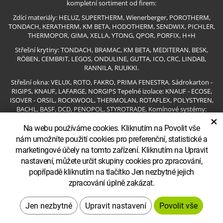
kompletní sortiment od firem:
Zdící materiály: HELUZ, SUPERTHERM, Wienerberger, POROTHERM,
TONDACH, KERATHERM, KM BETA, HODOTHERM, SENDWIX, PICHLER,
THERMOPOR, GIMA, XELLA, YTONG, QPOR, PORFIX, H+H
Střešní krytiny: TONDACH, BRAMAC, KM BETA, MEDITERAN, BESK,
RÖBEN, CEMBRIT, LEGOS, ONDULINE, GUTTA, ICO, CRC, LINDAB,
RANNILA, RUUKKI.
Střešní okna: VELUX, ROTO, FAKRO, PRIMA FENESTRA. Sádrokarton -
RIGIPS, KNAUF, LAFARGE, NORGIPS Tepelné izolace: KNAUF - ECOSE,
ISOVER - ORSIL, ROCKWOOL, THERMOLAN, ROTAFLEX, POLYSTYREN,
BACHL, BASF, DCD, PENOPOL, STYROTRADE, Komínové systémy:
×
HELUZ, SCHIEDEL, EKO, CIKO, ROHR KAMIN, Betonové výrobky:
DITON, BEST, BETA OLOMOUC, PREFA, RIEDER BETON, KB BLOK
Na webu používáme cookies. Kliknutím na Povolit vše
Ostatní: ACO, SAPELI, KRONODOOR, MASONITE a mnoho jiných pro
nám umožníte použití cookies pro preferenční, statistické a
stavbu nezbytných věcí.
marketingové účely na tomto zařízení. Kliknutím na Upravit
Partneři:
www.stavebninyvala.cz
|
stavebniny-levne.cz
nastavení, můžete určit skupiny cookies pro zpracování,
popřípadě kliknutím na tlačítko Jen nezbytné jejich
zpracování úplně zakázat.
Upravit nastavení
Webdesign
Redakční systém