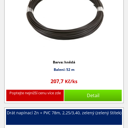
Barva: hnědá
Balení: 52 m
207,7
Kč/ks
Poptejte nejnižší cenu více zde
Detail
Drát napínací Zn + PVC 78m, 2,25/3,40, zelený (zelený štítek)