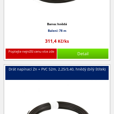
Barva: hnědá
Balení: 78 m
311,4
Kč/ks
Poptejte nejnižší cenu více zde
Detail
Drát napínací Zn + PVC 52m, 2,25/3,40, hnědý (bílý štítek)