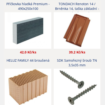
Příčkovka hladká Premium -
TONDACH Renoton 14 /
490x250x100
Brněnka 14, taška základní -
engoba červená
42,0
Kč/ks
39,2
Kč/ks
HELUZ FAMILY 44 broušená
SDK Samořezný šroub TN
3,5x35 mm