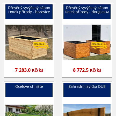
Dřevěný vyvýšený záhon
Dřevěný vyvýšený záhon
Dotek přírody - borovice
Dotek přírody - douglaska
7 283,0
8 772,5
Kč/ks
Kč/ks
Ocelové ohniště
Zahradní lavička DUB