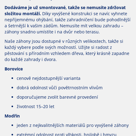
Dodáváme je už smontované, takže se nemusíte zdržovat
složitou montáží.
Díky vyvýšené konstrukci se navíc vyhnete
nepříjemnému ohýbání, takže zahradničení bude pohodlnější
a šetrnější k vašim zádům. Nemusíte mít velkou zahradu –
záhony snadno umístíte i na dvůr nebo terasu.
Naše záhony jsou dostupné v různých velikostech, takže si
každý vybere podle svých možností. Užijte si radost z
pěstování s přírodním vzhledem dřeva, který krásně zapadne
do každé zahrady i dvora.
Borovice
cenově nejdostupnější varianta
dobrá odolnost vůči povětrnostním vlivům
doporučujeme zvolit barevné provedení
životnost 15–20 let
Modřín
jeden z nejkvalitnějších materiálů pro vyvýšené záhony
extrémní odolnost proti vlhkosti, hnilobě i hmyzu