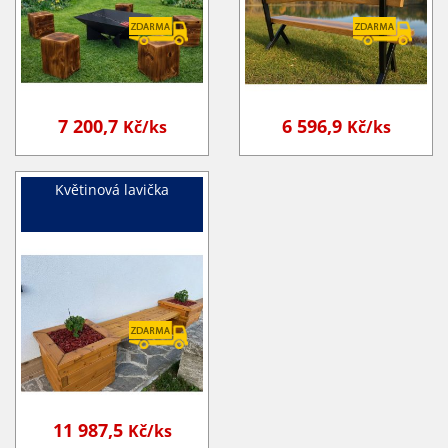
7 200,7
6 596,9
Kč/ks
Kč/ks
Květinová lavička
11 987,5
Kč/ks