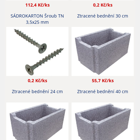
112,4
Kč/ks
0,2
Kč/ks
SÁDROKARTON Šroub TN
Ztracené bednění 30 cm
3,5x25 mm
0,2
Kč/ks
55,7
Kč/ks
Ztracené bednění 24 cm
Ztracené bednění 40 cm