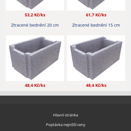
53,2
Kč/ks
61,7
Kč/ks
Ztracené bednění 20 cm
Ztracené bednění 15 cm
48,4
Kč/ks
48,4
Kč/ks
Hlavní stránka
Poptávka nejnižší ceny