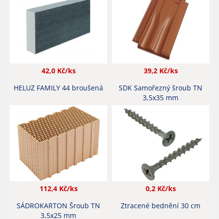
42,0
Kč/ks
39,2
Kč/ks
HELUZ FAMILY 44 broušená
SDK Samořezný šroub TN
3,5x35 mm
112,4
Kč/ks
0,2
Kč/ks
SÁDROKARTON Šroub TN
Ztracené bednění 30 cm
3,5x25 mm