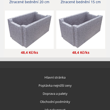
Ztracené bednění 20 cm
Ztracené bednění 15 cm
48,4
Kč/ks
48,4
Kč/ks
Hlavní stránka
Poptávka nejnižší ceny
Doprava a palety
Obchodní podmínky
Jak nakupovat