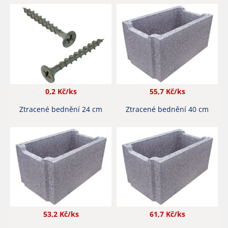
0,2
Kč/ks
55,7
Kč/ks
Ztracené bednění 24 cm
Ztracené bednění 40 cm
53,2
Kč/ks
61,7
Kč/ks