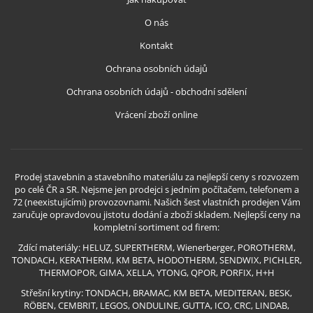
O nás
Kontakt
Ochrana osobních údajů
Ochrana osobních údajů - obchodní sdělení
Vrácení zboží online
Prodej stavebnin a stavebního materiálu za nejlepší ceny s rozvozem
po celé ČR a SR. Nejsme jen prodejci s jedním počítačem, telefonem a
72 (neexistujícími) provozovnami. Našich šest vlastních prodejen Vám
zaručuje opravdovou jistotu dodání a zboží skladem. Nejlepší ceny na
kompletní sortiment od firem:
Zdící materiály: HELUZ, SUPERTHERM, Wienerberger, POROTHERM,
TONDACH, KERATHERM, KM BETA, HODOTHERM, SENDWIX, PICHLER,
THERMOPOR, GIMA, XELLA, YTONG, QPOR, PORFIX, H+H
Střešní krytiny: TONDACH, BRAMAC, KM BETA, MEDITERAN, BESK,
RÖBEN, CEMBRIT, LEGOS, ONDULINE, GUTTA, ICO, CRC, LINDAB,