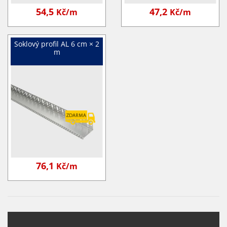
54,5
47,2
Kč/m
Kč/m
Soklový profil AL 6 cm × 2
m
76,1
Kč/m