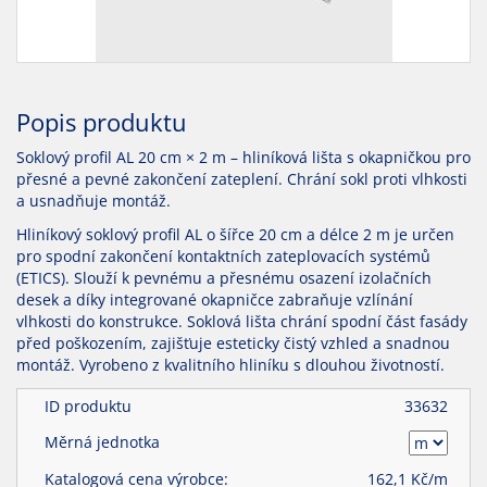
Popis produktu
Soklový profil AL 20 cm × 2 m – hliníková lišta s okapničkou pro
přesné a pevné zakončení zateplení. Chrání sokl proti vlhkosti
a usnadňuje montáž.
Hliníkový soklový profil AL o šířce 20 cm a délce 2 m je určen
pro spodní zakončení kontaktních zateplovacích systémů
(ETICS). Slouží k pevnému a přesnému osazení izolačních
desek a díky integrované okapničce zabraňuje vzlínání
vlhkosti do konstrukce. Soklová lišta chrání spodní část fasády
před poškozením, zajišťuje esteticky čistý vzhled a snadnou
montáž. Vyrobeno z kvalitního hliníku s dlouhou životností.
ID produktu
33632
Měrná jednotka
Katalogová cena výrobce:
162,1
Kč/
m