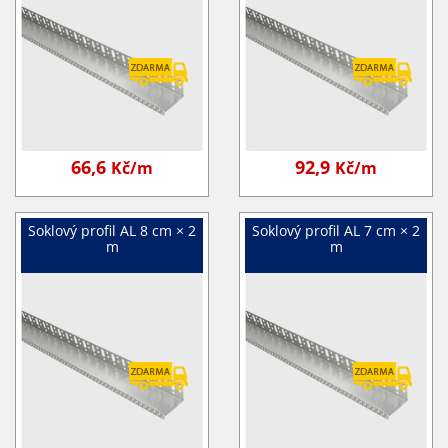
66,6
92,9
Kč/m
Kč/m
Soklový profil AL 8 cm × 2
Soklový profil AL 7 cm × 2
m
m