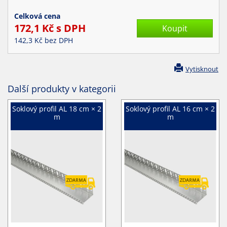
Celková cena
172,1
Kč s DPH
142,3
Kč bez DPH
Vytisknout
Další produkty v kategorii
Soklový profil AL 18 cm × 2
Soklový profil AL 16 cm × 2
m
m