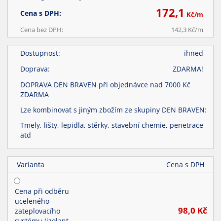
172,1
Cena s DPH:
Kč/
m
Cena bez DPH:
142,3
Kč/
m
Dostupnost:
ihned
Doprava:
ZDARMA!
DOPRAVA DEN BRAVEN při objednávce nad 7000 Kč
ZDARMA
Lze kombinovat s jiným zbožím ze skupiny DEN BRAVEN:
Tmely, lišty, lepidla, stěrky, stavební chemie, penetrace
atd
Varianta
Cena s DPH
Cena při odběru
uceleného
98,0
Kč
zateplovacího
systému (izolant,