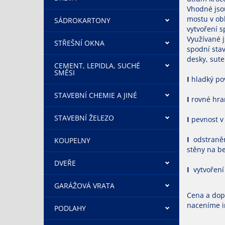
Vhodné jso
mostu v ob
SÁDROKARTONY
vytvoření s
Využívané 
STŘEŠNÍ OKNA
spodní stav
desky, sute
CEMENT, LEPIDLA, SUCHÉ
SMĚSI
I
hladký p
STAVEBNÍ CHEMIE A JINÉ
I
rovné hra
STAVEBNÍ ŽELEZO
I
pevnost v 
I
odstraněn
KOUPELNY
stěny na b
DVEŘE
I
vytvoření 
GARÁŽOVÁ VRATA
Cena a dop
naceníme i
PODLAHY