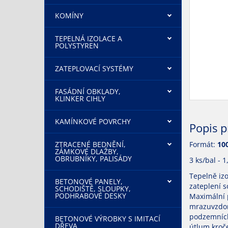
KOMÍNY
TEPELNÁ IZOLACE A
POLYSTYREN
ZATEPLOVACÍ SYSTÉMY
FASÁDNÍ OBKLADY,
KLINKER CIHLY
KAMÍNKOVÉ POVRCHY
Popis 
ZTRACENÉ BEDNĚNÍ,
Formát:
10
ZÁMKOVÉ DLAŽBY,
OBRUBNÍKY, PALISÁDY
3 ks/bal - 
Tepelně iz
BETONOVÉ PANELY,
zateplení s
SCHODIŠTĚ, SLOUPKY,
PODHRABOVÉ DESKY
Maximální p
mrazuvzdor
podzemních
BETONOVÉ VÝROBKY S IMITACÍ
DŘEVA
útlum kroč