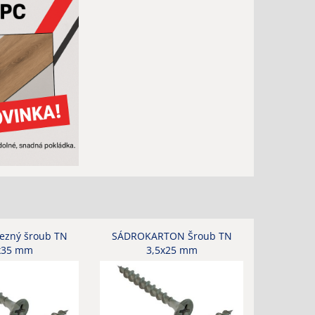
ezný šroub TN
SÁDROKARTON Šroub TN
x35 mm
3,5x25 mm