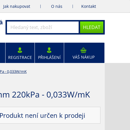
Jak nakupovat
O nás
Kontakt
HLEDAT
VÁŠ NÁKUP
REGISTRACE
PŘIHLÁŠENÍ
a - 0,033W/mK
m 220kPa - 0,033W/mK
Produkt není určen k prodeji