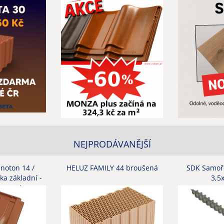
NEJPRODÁVANĚJŠÍ
oton 14 /
HELUZ FAMILY 44 broušená
SDK Samoř
ka základní -
3,5
ervená