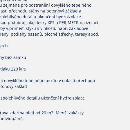
u zejména pro odstranění obvyklého tepelného
lasti přechodu stěny na betonový základ a
polehlivého detailu ukončení hydroizolace.
jsou podobně jako desky XPS a PERIMETR na izolaci
by v přímém styku s vlhkostí, např. základové
rény, podlahy bazénů, ploché střechy, terasy apod.
ovrch
ny bez zámku
tlaku 220 kPa
í obvyklého tepelného mostu v oblasti přechodu
etonový základ
spolehlivého detailu ukončení hydroizolace
rava zdarma platí od 20 m3. Menší zakázky
ndividuálně.