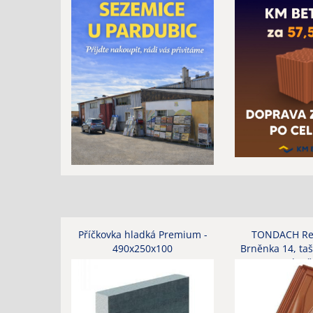
Příčkovka hladká Premium -
TONDACH Ren
490x250x100
Brněnka 14, taš
engoba č