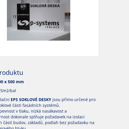
produktu
00 x 500 mm
1,5m2/bal
olační
EPS SOKLOVÉ DESKY
jsou přímo určené pro
oklové části fasádních systémů.
evnost v tlaku, nízká nasákavost a
nost dokonale splňuje požadavek na izolaci
 částí budov, základů, podlah bez požadavku na
ejového hluku.