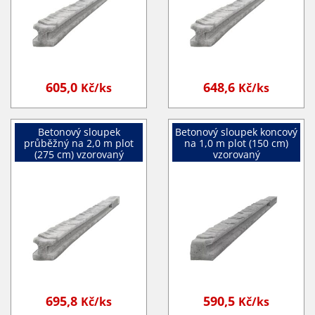
605,0
648,6
Kč/ks
Kč/ks
Betonový sloupek
Betonový sloupek koncový
průběžný na 2,0 m plot
na 1,0 m plot (150 cm)
(275 cm) vzorovaný
vzorovaný
695,8
590,5
Kč/ks
Kč/ks