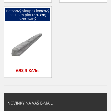
Betonový sloupek koncový
na 1,5 m plot (220 cm)
vzorovaný
693,3
Kč/ks
NOVINKY NA VÁŠ E-MAIL!