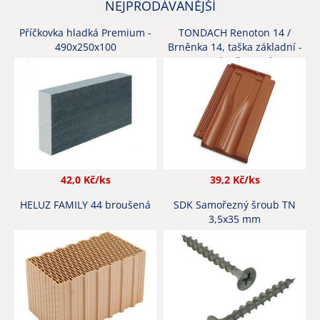
NEJPRODÁVANĚJŠÍ
Příčkovka hladká Premium -
TONDACH Renoton 14 /
490x250x100
Brněnka 14, taška základní -
engoba červená
42,0
Kč/ks
39,2
Kč/ks
HELUZ FAMILY 44 broušená
SDK Samořezný šroub TN
3,5x35 mm