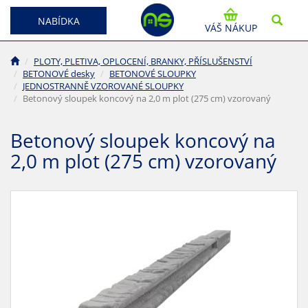
NABÍDKA
VÁŠ NÁKUP
PLOTY, PLETIVA, OPLOCENÍ, BRANKY, PŘÍSLUŠENSTVÍ
BETONOVÉ desky
BETONOVÉ SLOUPKY
JEDNOSTRANNĚ VZOROVANÉ SLOUPKY
Betonový sloupek koncový na 2,0 m plot (275 cm) vzorovaný
Betonový sloupek koncový na
2,0 m plot (275 cm) vzorovaný