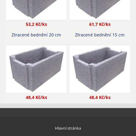
53,2
Kč/ks
61,7
Kč/ks
Ztracené bednění 20 cm
Ztracené bednění 15 cm
48,4
Kč/ks
48,4
Kč/ks
Hlavní stránka