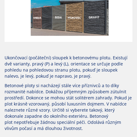
Ukončovací (počáteční) sloupek k betonovému plotu. Existují
dvě varianty, pravý (P) a levý (L), orientace se určuje podle
pohledu na pohledovou stranu plotu, pokuď je sloupek
nalevo, je levý, pokuď je napravo, je pravý.
Betonové ploty si nacházejí stále více příznivců a to díky
rozmanité nabídce. Dokážou příjemným způsobem zútulnit
prostředí. Dokonce se mohou stát solitérem zahrady. Pokud je
plot krásně vzorovaný, působí luxusním dojmem. V nabídce
naleznete různé vzory. Určitě si vyberete takový, který
dokonale zapadne do okolního exteriéru. Betonový
plot nepotřebuje žádnou speciální péči. Odolává různým
vlivům počasí a má dlouhou životnost.