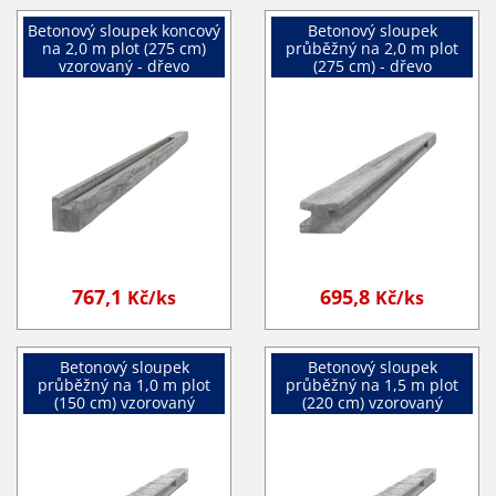
Betonový sloupek koncový
Betonový sloupek
na 2,0 m plot (275 cm)
průběžný na 2,0 m plot
vzorovaný - dřevo
(275 cm) - dřevo
767,1
695,8
Kč/ks
Kč/ks
Betonový sloupek
Betonový sloupek
průběžný na 1,0 m plot
průběžný na 1,5 m plot
(150 cm) vzorovaný
(220 cm) vzorovaný