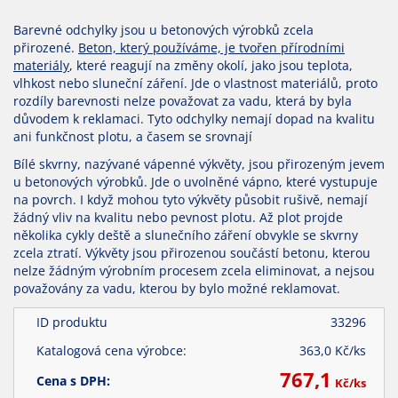
Barevné odchylky jsou u betonových výrobků zcela
přirozené.
Beton, který používáme, je tvořen přírodními
materiály
, které reagují na změny okolí, jako jsou teplota,
vlhkost nebo sluneční záření. Jde o vlastnost materiálů, proto
rozdíly barevnosti nelze považovat za vadu, která by byla
důvodem k reklamaci. Tyto odchylky nemají dopad na kvalitu
ani funkčnost plotu, a časem se srovnají
Bílé skvrny, nazývané vápenné výkvěty, jsou přirozeným jevem
u betonových výrobků. Jde o uvolněné vápno, které vystupuje
na povrch. I když mohou tyto výkvěty působit rušivě, nemají
žádný vliv na kvalitu nebo pevnost plotu. Až plot projde
několika cykly deště a slunečního záření obvykle se skvrny
zcela ztratí. Výkvěty jsou přirozenou součástí betonu, kterou
nelze žádným výrobním procesem zcela eliminovat, a nejsou
považovány za vadu, kterou by bylo možné reklamovat.
ID produktu
33296
Katalogová cena výrobce:
363,0
Kč/
ks
767,1
Cena s DPH:
Kč/
ks