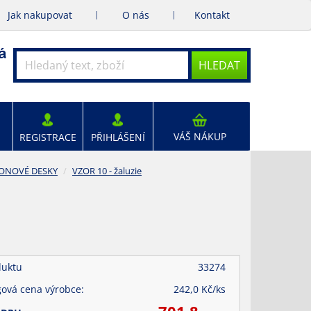
Jak nakupovat
O nás
Kontakt
HLEDAT
VÁŠ NÁKUP
REGISTRACE
PŘIHLÁŠENÍ
ONOVÉ DESKY
VZOR 10 - žaluzie
duktu
33274
gová cena výrobce:
242,0
Kč/
ks