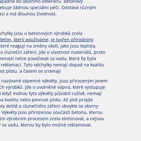
apadne do okolního exteriéru. Betonový
řebuje žádnou speciální péči. Odolává různým
así a má dlouhou životnost.
chylky jsou u betonových výrobků zcela
Beton, který používáme, je tvořen přírodními
které reagují na změny okolí, jako jsou teplota,
o sluneční záření. Jde o vlastnost materiálů, proto
evnosti nelze považovat za vadu, která by byla
reklamaci. Tyto odchylky nemají dopad na kvalitu
st plotu, a časem se srovnají
y, nazývané vápenné výkvěty, jsou přirozeným jevem
ch výrobků. Jde o uvolněné vápno, které vystupuje
I když mohou tyto výkvěty působit rušivě, nemají
na kvalitu nebo pevnost plotu. Až plot projde
kly deště a slunečního záření obvykle se skvrny
í. Výkvěty jsou přirozenou součástí betonu, kterou
ým výrobním procesem zcela eliminovat, a nejsou
 za vadu, kterou by bylo možné reklamovat.