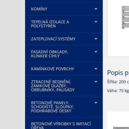
KOMÍNY
TEPELNÁ IZOLACE A
POLYSTYREN
ZATEPLOVACÍ SYSTÉMY
FASÁDNÍ OBKLADY,
KLINKER CIHLY
KAMÍNKOVÉ POVRCHY
Popis 
ZTRACENÉ BEDNĚNÍ,
Šířka: 200 
ZÁMKOVÉ DLAŽBY,
OBRUBNÍKY, PALISÁDY
Váha: 75 kg
BETONOVÉ PANELY,
SCHODIŠTĚ, SLOUPKY,
PODHRABOVÉ DESKY
BETONOVÉ VÝROBKY S IMITACÍ
DŘEVA