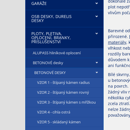
dokonale z
GARÁŽE
plot nepot
vlivům poč
OSB DESKY, DURELIS
DESKY
Barevné od
PLOTY, PLETIVA,
přirozené.
OPLOCENÍ, BRANKY,
PŘÍSLUŠENSTVÍ
materiály
, 
vlhkost neb
ALUPASS hliníkové oplocení
rozdíly bar
důvodem k 
BETONOVÉ desky
ani funkčno
BETONOVÉ DESKY
Bílé skvrn
u betonový
VZOR 1 - štípaný kámen radius
na povrch. 
žádný vliv 
VZOR 2 - štípaný kámen rovný
několika cy
VZOR 3 - štípaný kámen s mřížkou
zcela ztrat
nelze žádn
VZOR 4 - cihla ostrá
považovány
VZOR 5 - skládaný kámen