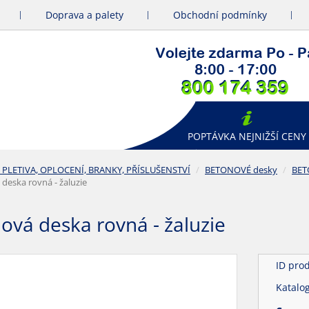
Doprava a palety
Obchodní podmínky
POPTÁVKA NEJNIŽŠÍ CENY
 PLETIVA, OPLOCENÍ, BRANKY, PŘÍSLUŠENSTVÍ
BETONOVÉ desky
BET
deska rovná - žaluzie
ová deska rovná - žaluzie
ID pro
Katalo