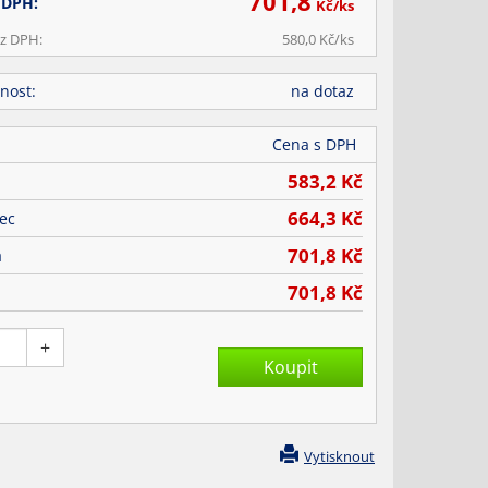
701,8
 DPH:
Kč/
ks
z DPH:
580,0
Kč/
ks
nost:
na dotaz
a
Cena s DPH
583,2
Kč
664,3
Kč
ec
701,8
Kč
á
701,8
Kč
+
Vytisknout