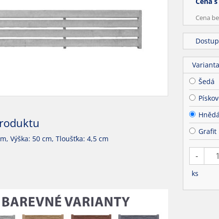
Cena s
Cena be
Dostup
Variant
Šedá
Pískov
Hněd
produktu
Grafit
cm, Výška: 50 cm, Tloušťka: 4,5 cm
-
ks