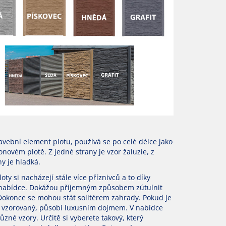
avební element plotu, používá se po celé délce jako
onovém plotě. Z jedné strany je vzor žaluzie, z
y je hladká.
oty si nacházejí stále více příznivců a to díky
nabídce. Dokážou příjemným způsobem zútulnit
 Dokonce se mohou stát solitérem zahrady. Pokud je
ě vzorovaný, působí luxusním dojmem. V nabídce
ůzné vzory. Určitě si vyberete takový, který