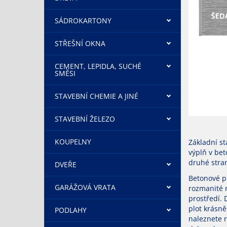
SÁDROKARTONY
STŘEŠNÍ OKNA
CEMENT, LEPIDLA, SUCHÉ
SMĚSI
STAVEBNÍ CHEMIE A JINÉ
STAVEBNÍ ŽELEZO
KOUPELNY
Základní st
výplň v bet
druhé stran
DVEŘE
Betonové pl
GARÁŽOVÁ VRATA
rozmanité 
prostředí.
plot krásn
PODLAHY
naleznete r